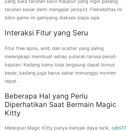
yang suka taruhan kecil maupun yang ingin pasang
taruhan besar demi mengejar jackpot. Fleksibilitas ini
bikin game ini gampang diakses siapa saja.
Interaksi Fitur yang Seru
Fitur free spins, wild, dan scatter yang saling
melengkapi membuat setiap putaran terasa penuh
kejutan. Kadang kamu bisa langsung dapat bonus
besar, kadang juga harus sabar menunggu momen
tepat.
Beberapa Hal yang Perlu
Diperhatikan Saat Bermain Magic
Kitty
Meskipun Magic Kitty punya banyak daya tarik,
odin77