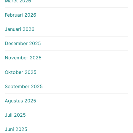
Maret 2026
Februari 2026
Januari 2026
Desember 2025
November 2025
Oktober 2025
September 2025
Agustus 2025
Juli 2025
Juni 2025