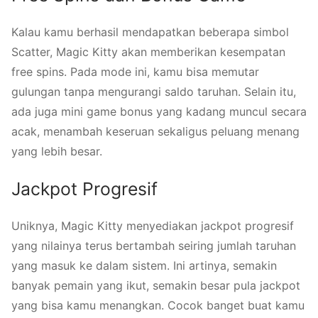
Kalau kamu berhasil mendapatkan beberapa simbol
Scatter, Magic Kitty akan memberikan kesempatan
free spins. Pada mode ini, kamu bisa memutar
gulungan tanpa mengurangi saldo taruhan. Selain itu,
ada juga mini game bonus yang kadang muncul secara
acak, menambah keseruan sekaligus peluang menang
yang lebih besar.
Jackpot Progresif
Uniknya, Magic Kitty menyediakan jackpot progresif
yang nilainya terus bertambah seiring jumlah taruhan
yang masuk ke dalam sistem. Ini artinya, semakin
banyak pemain yang ikut, semakin besar pula jackpot
yang bisa kamu menangkan. Cocok banget buat kamu