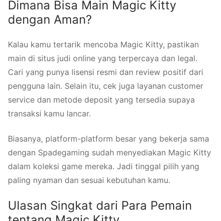
Dimana Bisa Main Magic Kitty
dengan Aman?
Kalau kamu tertarik mencoba Magic Kitty, pastikan
main di situs judi online yang terpercaya dan legal.
Cari yang punya lisensi resmi dan review positif dari
pengguna lain. Selain itu, cek juga layanan customer
service dan metode deposit yang tersedia supaya
transaksi kamu lancar.
Biasanya, platform-platform besar yang bekerja sama
dengan Spadegaming sudah menyediakan Magic Kitty
dalam koleksi game mereka. Jadi tinggal pilih yang
paling nyaman dan sesuai kebutuhan kamu.
Ulasan Singkat dari Para Pemain
tentang Magic Kitty