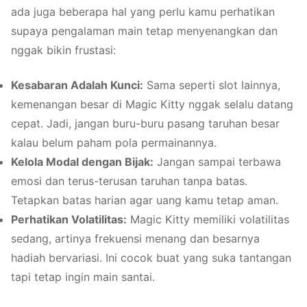
ada juga beberapa hal yang perlu kamu perhatikan
supaya pengalaman main tetap menyenangkan dan
nggak bikin frustasi:
Kesabaran Adalah Kunci:
Sama seperti slot lainnya,
kemenangan besar di Magic Kitty nggak selalu datang
cepat. Jadi, jangan buru-buru pasang taruhan besar
kalau belum paham pola permainannya.
Kelola Modal dengan Bijak:
Jangan sampai terbawa
emosi dan terus-terusan taruhan tanpa batas.
Tetapkan batas harian agar uang kamu tetap aman.
Perhatikan Volatilitas:
Magic Kitty memiliki volatilitas
sedang, artinya frekuensi menang dan besarnya
hadiah bervariasi. Ini cocok buat yang suka tantangan
tapi tetap ingin main santai.