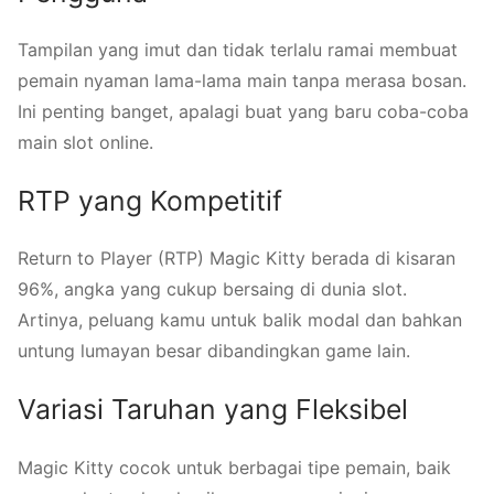
Tampilan yang imut dan tidak terlalu ramai membuat
pemain nyaman lama-lama main tanpa merasa bosan.
Ini penting banget, apalagi buat yang baru coba-coba
main slot online.
RTP yang Kompetitif
Return to Player (RTP) Magic Kitty berada di kisaran
96%, angka yang cukup bersaing di dunia slot.
Artinya, peluang kamu untuk balik modal dan bahkan
untung lumayan besar dibandingkan game lain.
Variasi Taruhan yang Fleksibel
Magic Kitty cocok untuk berbagai tipe pemain, baik