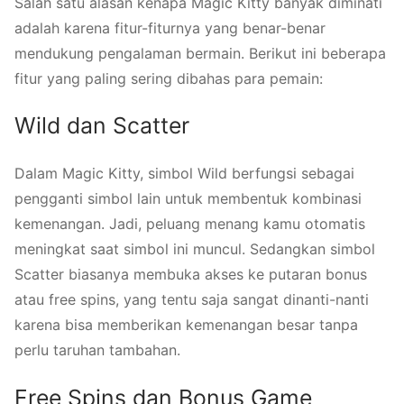
Salah satu alasan kenapa Magic Kitty banyak diminati
adalah karena fitur-fiturnya yang benar-benar
mendukung pengalaman bermain. Berikut ini beberapa
fitur yang paling sering dibahas para pemain:
Wild dan Scatter
Dalam Magic Kitty, simbol Wild berfungsi sebagai
pengganti simbol lain untuk membentuk kombinasi
kemenangan. Jadi, peluang menang kamu otomatis
meningkat saat simbol ini muncul. Sedangkan simbol
Scatter biasanya membuka akses ke putaran bonus
atau free spins, yang tentu saja sangat dinanti-nanti
karena bisa memberikan kemenangan besar tanpa
perlu taruhan tambahan.
Free Spins dan Bonus Game