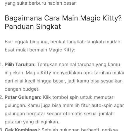
yang suka berburu hadiah besar.
Bagaimana Cara Main Magic Kitty?
Panduan Singkat
Biar nggak bingung, berikut langkah-langkah mudah
buat mulai bermain Magic Kitty:
Pilih Taruhan:
Tentukan nominal taruhan yang kamu
inginkan. Magic Kitty menyediakan opsi taruhan mulai
dari nilai kecil hingga besar, jadi kamu bisa sesuaikan
dengan budget.
Putar Gulungan:
Klik tombol spin untuk memutar
gulungan. Kamu juga bisa memilih fitur auto-spin agar
gulungan berputar secara otomatis sesuai jumlah
putaran yang diinginkan.
Cek Kombinasi:
Setelah gulungan berhenti, periksa