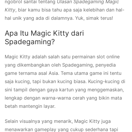
ngobrol santai tentang
Ulasan Spadegaming Magic
Kitty
, biar kamu bisa tahu apa saja kelebihan dan hal-
hal unik yang ada di dalamnya. Yuk, simak terus!
Apa Itu Magic Kitty dari
Spadegaming?
Magic Kitty adalah salah satu permainan slot online
yang dikembangkan oleh Spadegaming, penyedia
game ternama asal Asia. Tema utama game ini tentu
saja kucing, tapi bukan kucing biasa. Kucing-kucing di
sini tampil dengan gaya kartun yang menggemaskan,
lengkap dengan warna-warna cerah yang bikin mata
betah mantengin layar.
Selain visualnya yang menarik, Magic Kitty juga
menawarkan gameplay yang cukup sederhana tapi