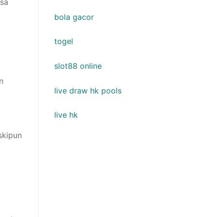
isa
bola gacor
togel
slot88 online
n
live draw hk pools
live hk
skipun