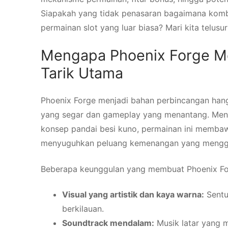
Siapakah yang tidak penasaran bagaimana kombi
permainan slot yang luar biasa? Mari kita telus
Mengapa Phoenix Forge Me
Tarik Utama
Phoenix Forge menjadi bahan perbincangan han
yang segar dan gameplay yang menantang. Men
konsep pandai besi kuno, permainan ini memba
menyuguhkan peluang kemenangan yang mengg
Beberapa keunggulan yang membuat Phoenix Forge
Visual yang artistik dan kaya warna:
Sentu
berkilauan.
Soundtrack mendalam:
Musik latar yang 