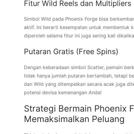
Fitur Wild Reels dan Multipliers
Simbol Wild pada Phoenix Forge bisa berkembang
aktif. Ini berarti kesempatan untuk membentuk k
diperoleh selama fitur ini juga sering kali dika
Putaran Gratis (Free Spins)
Dengan keberadaan simbol Scatter, pemain ber
tidak hanya jumlah putaran bertambah, tetapi 
dan Wild yang ditempelkan secara acak juga dit
potensi devisa kemenangan Anda!
Strategi Bermain Phoenix F
Memaksimalkan Peluang