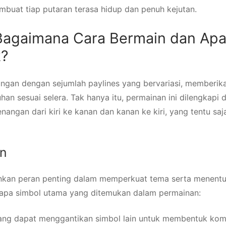
buat tiap putaran terasa hidup dan penuh kejutan.
Bagaimana Cara Bermain dan Ap
k?
ungan dengan sejumlah paylines yang bervariasi, memberik
uhan sesuai selera. Tak hanya itu, permainan ini dilengkapi
gan dari kiri ke kanan dan kanan ke kiri, yang tentu saj
an
nkan peran penting dalam memperkuat tema serta menent
erapa simbol utama yang ditemukan dalam permainan:
ng dapat menggantikan simbol lain untuk membentuk kom