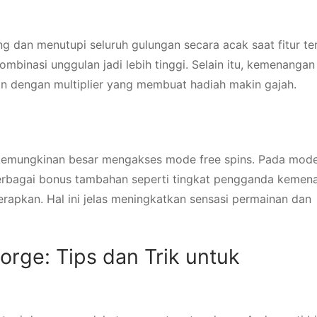
 dan menutupi seluruh gulungan secara acak saat fitur te
ombinasi unggulan jadi lebih tinggi. Selain itu, kemenanga
likan dengan multiplier yang membuat hadiah makin gajah.
kemungkinan besar mengakses mode free spins. Pada mode 
berbagai bonus tambahan seperti tingkat pengganda kemen
erapkan. Hal ini jelas meningkatkan sensasi permainan dan
orge: Tips dan Trik untuk