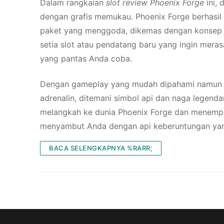
Dalam rangkaian
slot review Phoenix Forge
ini, 
dengan grafis memukau. Phoenix Forge berhasi
paket yang menggoda, dikemas dengan konsep m
setia slot atau pendatang baru yang ingin mer
yang pantas Anda coba.
Dengan gameplay yang mudah dipahami namun k
adrenalin, ditemani simbol api dan naga legen
melangkah ke dunia Phoenix Forge dan menempa
menyambut Anda dengan api keberuntungan ya
BACA SELENGKAPNYA %RARR;