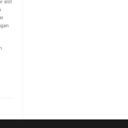
r slot
h
ar
ngan
h