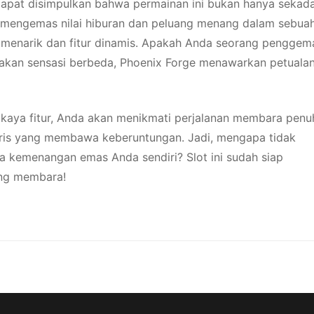
dapat disimpulkan bahwa permainan ini bukan hanya sekada
l mengemas nilai hiburan dan peluang menang dalam sebua
enarik dan fitur dinamis. Apakah Anda seorang penggem
asakan sensasi berbeda, Phoenix Forge menawarkan petuala
aya fitur, Anda akan menikmati perjalanan membara penu
daris yang membawa keberuntungan. Jadi, mengapa tidak
 kemenangan emas Anda sendiri? Slot ini sudah siap
ng membara!