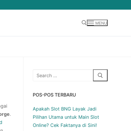
MENU
Cari:
Cari:
POS-POS TERBARU
agai
Apakah Slot BNG Layak Jadi
orge
.
Pilihan Utama untuk Main Slot
d
Online? Cek Faktanya di Sini!
n.